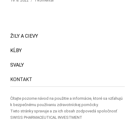
19. 8. 2022
1 komentář
textu
s
názvem
Ahoj
všichni!
ŽILY A CIEVY
KĹBY
SVALY
KONTAKT
Čítajte pozorne návod na použitie a informácie, ktoré sa vzťahujú
k bezpečnému používaniu zdravotníckej pomôcky.
Tieto stránky spravuje a za ich obsah zodpovedá spoločnosť
SWISS PHARMACEUTICAL INVESTMENT