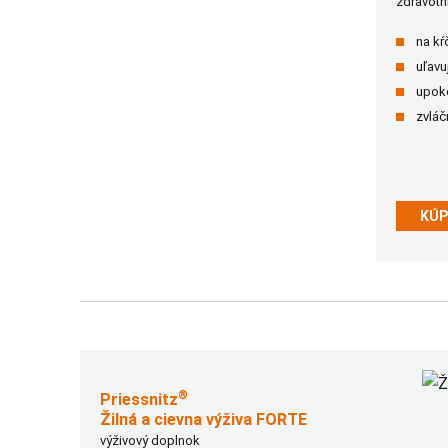
zdravot
na kŕ
uľavu
upoko
zvláč
KÚP
®
Priessnitz
Žilná a cievna výživa FORTE
výživový doplnok