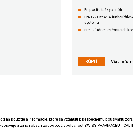
Pri pocite ťažkých nôh
Pre skvalitnenie funkcií žilo
systému
Pre ukľudnenie tŕpnucich ko
KÚPIŤ
Viac inform
vod na použitie a informácie, ktoré sa vzťahujú k bezpečnému používaniu zdr
ky spravuje a za ich obsah zodpovedá spoločnosť SWISS PHARMACEUTICA