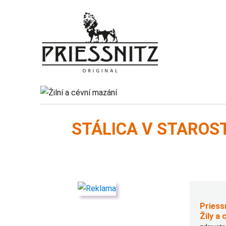
PRIESSNITZ staroslivosť ako z kúpeľov pre vaše kĺby, chrbát a s
PRIESSNITZ
STÁLICA V STAROST
Priess
Žily a 