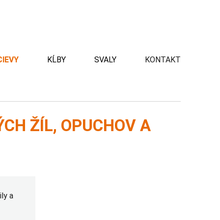
CIEVY
KĹBY
SVALY
KONTAKT
ÝCH ŽÍL, OPUCHOV A