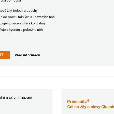
nícka pomôcka
čové žily, bolesti a opuchy
je od pocitu ťažkých a unavených nôh
juje tŕpnuce a citlivé končatiny
ňuje a hydratuje pokožku nôh
IŤ
Viac informácií
®
Priessnitz
Gél na žily a cievy Classi