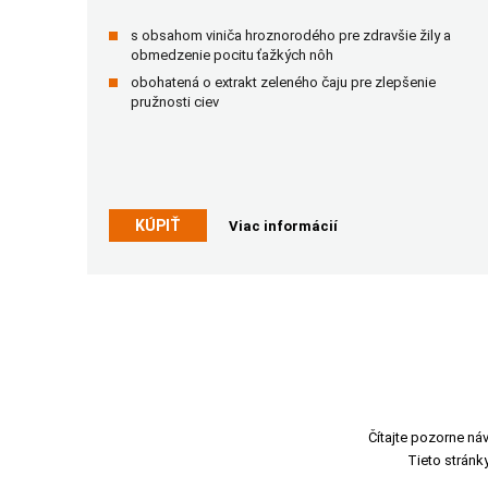
s obsahom viniča hroznorodého pre zdravšie žily a
obmedzenie pocitu ťažkých nôh
obohatená o extrakt zeleného čaju pre zlepšenie
pružnosti ciev
KÚPIŤ
Viac informácií
Čítajte pozorne ná
Tieto strán