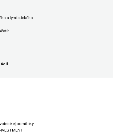
vého a lymfatického
nčatín
ácií
avotníckej pomôcky.
L INVESTMENT