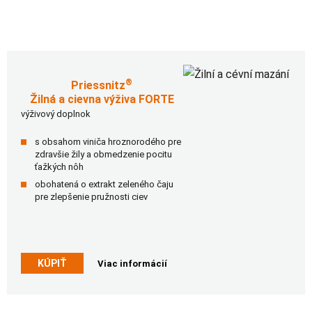
®
Priessnitz
Žilná a cievna výživa FORTE
výživový doplnok
s obsahom viniča hroznorodého pre
zdravšie žily a obmedzenie pocitu
ťažkých nôh
obohatená o extrakt zeleného čaju
pre zlepšenie pružnosti ciev
KÚPIŤ
Viac informácií