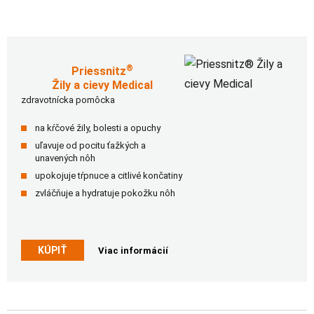
®
Priessnitz
Žily a cievy Medical
zdravotnícka pomôcka
na kŕčové žily, bolesti a opuchy
uľavuje od pocitu ťažkých a
unavených nôh
upokojuje tŕpnuce a citlivé končatiny
zvláčňuje a hydratuje pokožku nôh
KÚPIŤ
Viac informácií