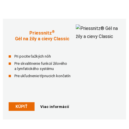
®
Priessnitz
Gél na žily a cievy Classic
Pri pocite ťažkých nôh
Pre skvalitnenie funkcií žilového
a lymfatického systému
Pre ukľudnenie tŕpnucich končatín
KÚPIŤ
Viac informácií